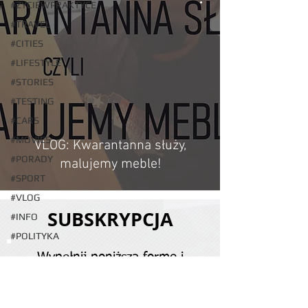
#ŻYCIEWPRAKTYCE
#TRAVEL
#CITIES
#LIFESTYLE
#STORIES
#TESTING
#CARS
#MOVIES
VLOG: Kwarantanna służy,
#PORADY
malujemy meble!
#SPORT
#VLOG
SUBSKRYPCJA
#INFO
#POLITYKA
Wypełnij poniższą formę i
bądź z nami na bieżąco!