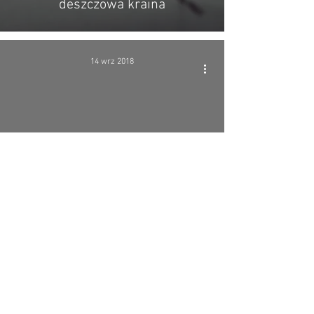
deszczowa kraina
14 wrz 2018
THIS IS AMERICA #002 -
przygotowania do huraganu
Florence
SUBSKRYPCJA