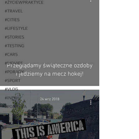
#ŻYCIEWPRAKTYCE
#TRAVEL
#CITIES
#LIFESTYLE
video
#STORIES
#TESTING
#CARS
#MOVIES
Przeglądamy świąteczne ozdoby
#PORADY
i jedziemy na mecz hokej!
#SPORT
#VLOG
#INFO
24 wrz 2018
#POLITYKA