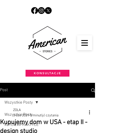
KONSULTACJE
Post
Wszystkie Posty
ZOLA
Wszystkie Posty
3 cze 2021
5 minut(y) czytania
Kupujemy dom w USA - etap II -
#ŻYCIEWPRAKTYCE
design studio