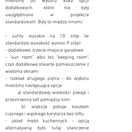
mieliśmy do wyboru kilka opcji 
dodatkowych, które nie były 
uwzględnione w projekcie 
standardowym. Były to między innymi:
- sufity wysokie na 10 stóp (w 
standardzie wysokość wynosi 9 stóp)
- dodatkowe, trzecie miejsce garażowe
- "sun room" albo też "keeping room", 
czyli dodatkowe otwarte pomieszczenie z 
wieloma oknami
- rozkład drugiego piętra - do wyboru 
mieliśmy następujące opcje
	a) standardowej wielkości pokoje i 
przestrzenny loft pomiędzy nimi
	b) większe pokoje kosztem 
ciasnego i wąskiego korytarza bez loftu
- układ mebli kuchennych - opcją 
alternatywną było tutaj stworzenie 