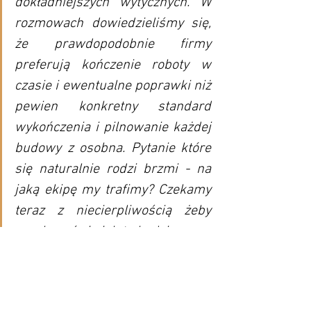
dokładniejszych wytycznych. W 
rozmowach dowiedzieliśmy się, 
że prawdopodobnie firmy 
preferują kończenie roboty w 
czasie i ewentualne poprawki niż 
pewien konkretny standard 
wykończenia i pilnowanie każdej 
budowy z osobna. Pytanie które 
się naturalnie rodzi brzmi - na 
jaką ekipę my trafimy? Czekamy 
teraz z niecierpliwością żeby 
przekonać się jak to będzie u nas 
wyglądać... :)
Niewątpliwym plusem Design Studio jest 
natomiast ogarnięcie kwestii 