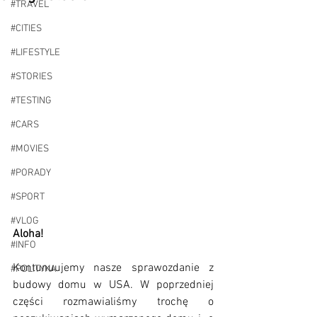
#TRAVEL
#CITIES
#LIFESTYLE
#STORIES
#TESTING
#CARS
#MOVIES
#PORADY
#SPORT
#VLOG
Aloha!
#INFO
Kontunuujemy nasze sprawozdanie z 
#POLITYKA
budowy domu w USA. W poprzedniej 
części rozmawialiśmy trochę o 