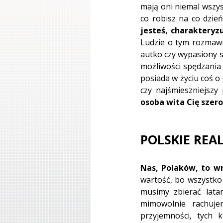
mają oni niemal wszys
co robisz na co dzień
jesteś, charakteryzu
Ludzie o tym rozmawi
autko czy wypasiony s
możliwości spędzania 
posiada w życiu coś o c
czy najśmieszniejszy
osoba wita Cię sze
POLSKIE REAL
Nas, Polaków, to wr
wartość, bo wszystko 
musimy zbierać lata
mimowolnie rachuje
przyjemności, tych 