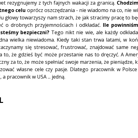
et rezygnujemy z tych fajnych wakacji za granicą. 
Chodzimy
tnego celu
 oprócz oszczędzania - nie wiadomo na co, nie wia
yłu głowy towarzyszy nam strach, że jak stracimy pracę to bę
ć o drobnych przyjemnościach i odkładać. 
Ile powinniśm
esteśmy bezpieczni?
 Tego nikt nie wie, ale każdy odkłada 
jedna wielka niewiadoma. Kiedy taki stan trwa latami, w koń
zaczynamy się stresować, frustrować, znajdować same neg
 na to, że gdzieś być może przestanie nas to dręczyć. A Amer
ęczny za to, że może spełniać swoje marzenia, że pieniądze, 
izować własne cele czy pasje. Dlatego pracownik w Polsce 
 a pracownik w USA ... jedną. 
L