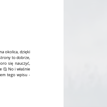
 okolica, dzięki 
trony to dobrze, 
ro się nauczyć, 
 🤔 No i właśnie 
mamy pewne przemyślenia, mianowicie chodzi nam po głowie myśl będąca tytułem tego wpisu - 