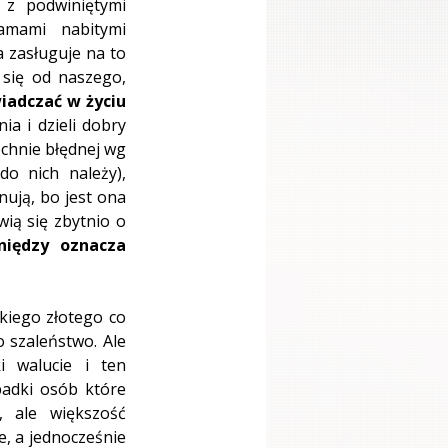
 z podwiniętymi 
amami nabitymi 
 zasługuje na to 
się od naszego, 
iadczać w życiu 
ia i dzieli dobry 
chnie błędnej wg 
o nich należy), 
ują, bo jest ona 
ią się zbytnio o 
niędzy oznacza 
kiego złotego co 
 szaleństwo. Ale 
 walucie i ten 
adki osób które 
 ale większość 
, a jednocześnie 