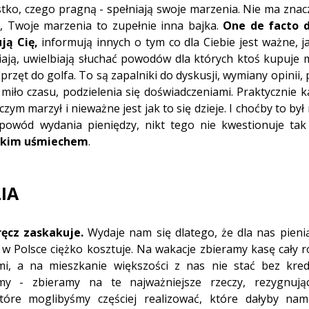
tko, czego pragną - spełniają swoje marzenia. Nie ma znacze
, Twoje marzenia to zupełnie inna bajka. 
One de facto d
ją Cię,
 informują innych o tym co dla Ciebie jest ważne, ja
ają, uwielbiają słuchać powodów dla których ktoś kupuje m
przęt do golfa. To są zapalniki do dyskusji, wymiany opinii,
miło czasu, podzielenia się doświadczeniami. Praktycznie 
zym marzył i nieważne jest jak to się dzieje. I choćby to był 
 powód wydania pieniędzy, nikt tego nie kwestionuje tak
rokim uśmiechem
.
IA
ęcz zaskakuje.
 Wydaje nam się dlatego, że dla nas pien
w Polsce ciężko kosztuje. Na wakacje zbieramy kasę cały 
mi, a na mieszkanie większości z nas nie stać bez kred
my - zbieramy na te najważniejsze rzeczy, rezygnują
które moglibyśmy częściej realizować, które dałyby nam