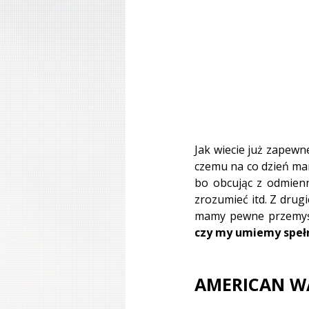
Jak wiecie już zapewn
czemu na co dzień mam
bo obcując z odmienn
zrozumieć itd. Z drugi
czy my umiemy spełn
AMERICAN W