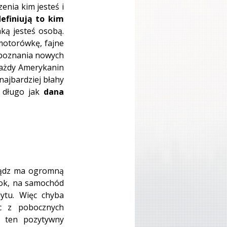
nia kim jesteś i 
efiniują to kim 
ką jesteś osobą. 
otorówkę, fajne 
 poznania nowych 
każdy Amerykanin 
najbardziej błahy 
 długo jak 
dana 
iądz ma ogromną 
rok, na samochód 
ytu. Więc chyba 
c z pobocznych 
 ten pozytywny 