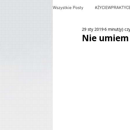
Wszystkie Posty
#ŻYCIEWPRAKTYC
29 sty 2019
6 minut(y) cz
#TESTING
#CARS
#MOV
Nie umiem 
#POLITYKA