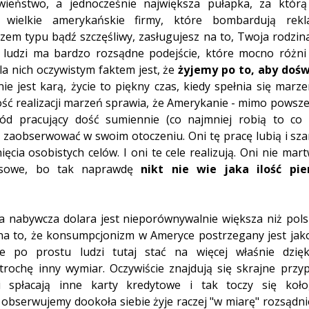
awieństwo, a jednocześnie największa pułapka, za którą
 wielkie amerykańskie firmy, które bombardują rekl
m typu bądź szczęśliwy, zasługujesz na to, Twoja rodzina
ć ludzi ma bardzo rozsądne podejście, które mocno różni 
la nich oczywistym faktem jest, że 
żyjemy po to, aby dośw
nie jest karą, życie to piękny czas, kiedy spełnia się marzen
ość realizacji marzeń sprawia, że Amerykanie - mimo powsze
ód pracujący dość sumiennie (co najmniej robią to co d
zaobserwować w swoim otoczeniu. Oni tę pracę lubią i szan
cia osobistych celów. I oni te cele realizują. Oni nie martw
ansowe, bo tak naprawdę 
nikt nie wie jaka ilość pie
a nabywcza dolara jest nieporównywalnie większa niż pols
na to, że konsumpcjonizm w Ameryce postrzegany jest jako
e po prostu ludzi tutaj stać na więcej właśnie dzięki
ochę inny wymiar. Oczywiście znajdują się skrajne przyp
 spłacają inne karty kredytowe i tak toczy się koło,
bserwujemy dookoła siebie żyje raczej "w miarę" rozsądnie