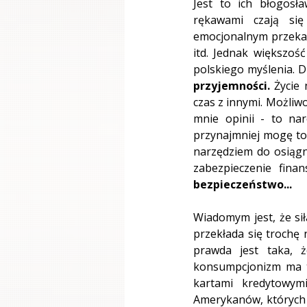
Jest to ich błogosł
rękawami czają się
emocjonalnym przekaze
itd. Jednak większoś
polskiego myślenia. D
przyjemności.
 Życie 
czas z innymi. Możliw
mnie opinii - to nar
przynajmniej mogę to 
narzędziem do osiągnię
zabezpieczenie fin
bezpieczeństwo...
Wiadomym jest, że sił
przekłada się trochę 
prawda jest taka, ż
konsumpcjonizm ma tr
kartami kredytowymi
Amerykanów, których o