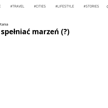
E
#TRAVEL
#CITIES
#LIFESTYLE
#STORIES
ytania
IES
#PORADY
#SPORT
#VLOG
#INFO
spełniać marzeń (?)