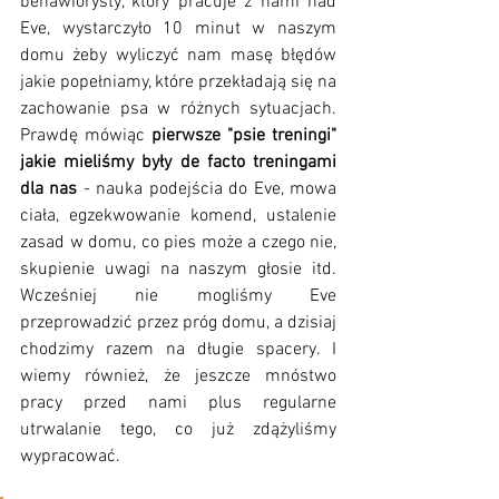
behawiorysty, który pracuje z nami nad 
Eve, wystarczyło 10 minut w naszym 
domu żeby wyliczyć nam masę błędów 
jakie popełniamy, które przekładają się na 
zachowanie psa w różnych sytuacjach. 
Prawdę mówiąc 
pierwsze "psie treningi" 
jakie mieliśmy były de facto treningami 
dla nas
 - nauka podejścia do Eve, mowa 
ciała, egzekwowanie komend, ustalenie 
zasad w domu, co pies może a czego nie, 
skupienie uwagi na naszym głosie itd. 
Wcześniej nie mogliśmy Eve 
przeprowadzić przez próg domu, a dzisiaj 
chodzimy razem na długie spacery. I 
wiemy również, że jeszcze mnóstwo 
pracy przed nami plus regularne 
utrwalanie tego, co już zdążyliśmy 
wypracować.