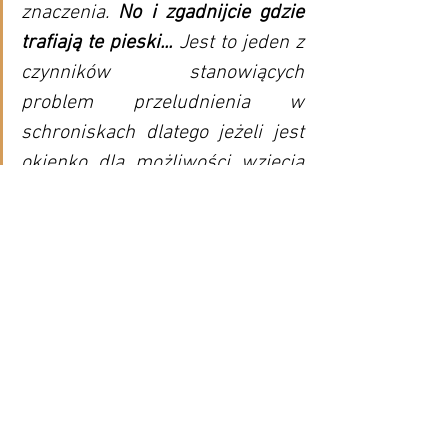
znaczenia. 
No i zgadnijcie gdzie 
trafiają te pieski... 
Jest to jeden z 
czynników stanowiących 
problem przeludnienia w 
schroniskach dlatego jeżeli jest 
okienko dla możliwości wzięcia 
psa, który potrzebuje domu i 
rodziny, którego możemy 
uratować przed uśpieniem, 
warto usiąść i pomyśleć.
Miliony psów w Stanach przedwcześnie 
kończy swoje życie niezależnie od tego 
czy są ku temu własciwe powody czy nie. 
Trochę nas te liczby dotknęły, stąd też 
potrzeba podzielenia się tematem z 