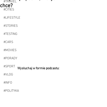
#TRAVEL
chce?
#CITIES
#LIFESTYLE
#STORIES
#TESTING
#CARS
#MOVIES
#PORADY
#SPORT
Wysłuchaj w formie podcastu:
#VLOG
#INFO
#POLITYKA