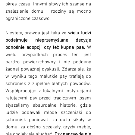
okres czasu. Innymi słowy ich szanse na 
znalezienie domu i rodziny są mocno 
ograniczone czasowo.
Niestety, prawda jest taka że 
wielu ludzi 
podejmuje nieprzemyślane decyzje 
odnośnie adopcji czy też kupna psa.
 W 
wielu przypadkach proces ten jest 
bardzo powierzchowny i nie poddany 
żadnej poważnej dyskusji. Zdarza się, że 
w wyniku tego malutkie psy trafiają do 
schronisk z zupełnie błahych powodów. 
Współpracując z lokalnymi instytucjami 
ratującymi psy przed tragicznym losem 
słyszeliśmy absurdalne historie, gdzie 
ludzie oddawali młode szczeniaki do 
schronisk ponieważ: za dużo sikały w 
domu, za głośno sczekały, gryzły meble, 
nie chciały się słuchać. 
Czy naprawdę nie 