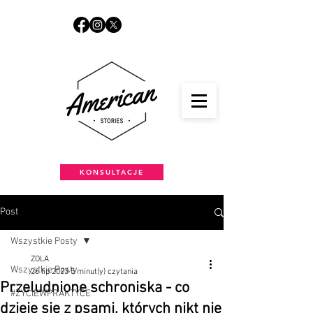
KONSULTACJE
Post
Wszystkie Posty
ZOLA
Wszystkie Posty
26 lip 2023
5 minut(y) czytania
Przeludnione schroniska - co
#ŻYCIEWPRAKTYCE
dzieje się z psami, których nikt nie