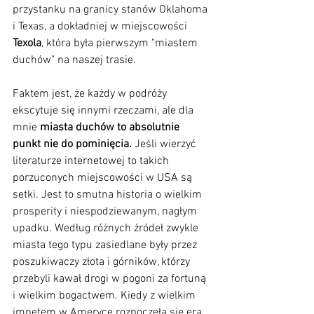
przystanku na granicy stanów Oklahoma 
i Texas, a dokładniej w miejscowości 
Texola
, która była pierwszym "miastem 
duchów" na naszej trasie.
Faktem jest, że każdy w podróży 
ekscytuje się innymi rzeczami, ale dla 
mnie 
miasta duchów to absolutnie 
punkt nie do pominięcia.
 Jeśli wierzyć 
literaturze internetowej to takich 
porzuconych miejscowości w USA są 
setki. Jest to smutna historia o wielkim 
prosperity i niespodziewanym, nagłym 
upadku. Według różnych źródeł zwykle 
miasta tego typu zasiedlane były przez 
poszukiwaczy złota i górników, którzy 
przebyli kawał drogi w pogoni za fortuną 
i wielkim bogactwem. Kiedy z wielkim 
impetem w Ameryce rozpoczęła się era 