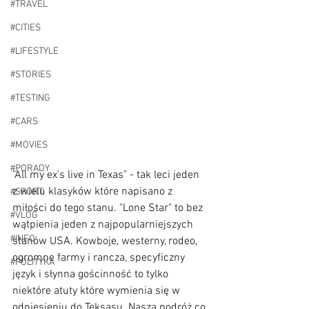
#TRAVEL
#CITIES
#LIFESTYLE
#STORIES
#TESTING
#CARS
#MOVIES
#PORADY
"All my ex's live in Texas" - tak leci jeden 
z wielu klasyków które napisano z 
#SPORT
miłości do tego stanu. "Lone Star" to bez 
#VLOG
wątpienia jeden z najpopularniejszych 
#INFO
stanów USA. Kowboje, westerny, rodeo, 
ogromne farmy i rancza, specyficzny 
#POLITYKA
język i słynna gościnność to tylko 
niektóre atuty które wymienia się w 
odniesieniu do Teksasu. Nasza podróż co 