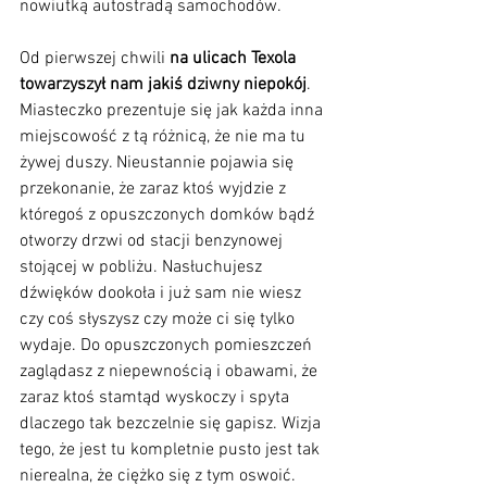
nowiutką autostradą samochodów.
Od pierwszej chwili 
na ulicach Texola 
towarzyszył nam jakiś dziwny niepokój
. 
Miasteczko prezentuje się jak każda inna 
miejscowość z tą różnicą, że nie ma tu 
żywej duszy. Nieustannie pojawia się 
przekonanie, że zaraz ktoś wyjdzie z 
któregoś z opuszczonych domków bądź 
otworzy drzwi od stacji benzynowej 
stojącej w pobliżu. Nasłuchujesz 
dźwięków dookoła i już sam nie wiesz 
czy coś słyszysz czy może ci się tylko 
wydaje. Do opuszczonych pomieszczeń 
zaglądasz z niepewnością i obawami, że 
zaraz ktoś stamtąd wyskoczy i spyta 
dlaczego tak bezczelnie się gapisz. Wizja 
tego, że jest tu kompletnie pusto jest tak 
nierealna, że ciężko się z tym oswoić. 