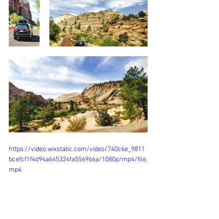
https://video.wixstatic.com/video/740c6e_9811
bcefcf1f4d94a645324fa556966a/1080p/mp4/file.
mp4