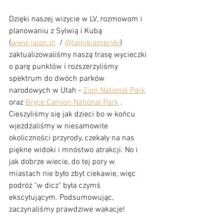
Dzięki naszej wizycie w LV, rozmowom i 
planowaniu z Sylwią i Kubą 
(
www.jaion.pl
  / 
@tajnikiameryki
) 
zaktualizowaliśmy naszą trasę wycieczki 
o parę punktów i rozszerzyliśmy 
spektrum do dwóch parków 
narodowych w Utah - 
Zion National Park
oraz 
Bryce Canyon National Park
 . 
Cieszyliśmy się jak dzieci bo w końcu 
wjeżdżaliśmy w niesamowite 
okoliczności przyrody, czekały na nas 
piękne widoki i mnóstwo atrakcji. No i 
jak dobrze wiecie, do tej pory w 
miastach nie było zbyt ciekawie, więc 
podróż "w dicz" była czymś 
ekscytującym. Podsumowując, 
zaczynaliśmy prawdziwe wakacje!