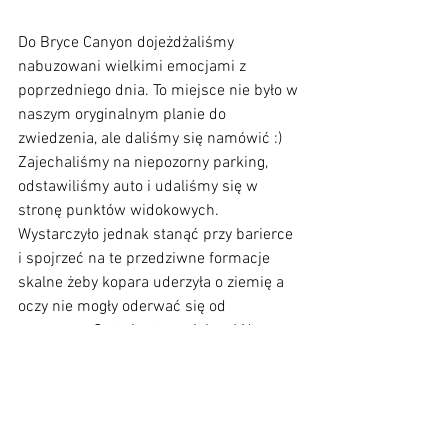
Do Bryce Canyon dojeżdżaliśmy 
nabuzowani wielkimi emocjami z 
poprzedniego dnia. To miejsce nie było w 
naszym oryginalnym planie do 
zwiedzenia, ale daliśmy się namówić :) 
Zajechaliśmy na niepozorny parking, 
odstawiliśmy auto i udaliśmy się w 
stronę punktów widokowych. 
Wystarczyło jednak stanąć przy barierce 
i spojrzeć na te przedziwne formacje 
skalne żeby kopara uderzyła o ziemię a 
oczy nie mogły oderwać się od 
panoramy. Co to jest za miejsce! Na 
ogromnym terenie stoją tysiące 
dziwnych stożków zwanych Hoodoo, 
które tworzą jedyny w swoim rodzaju 
obraz. Jeden z głównych punktów 