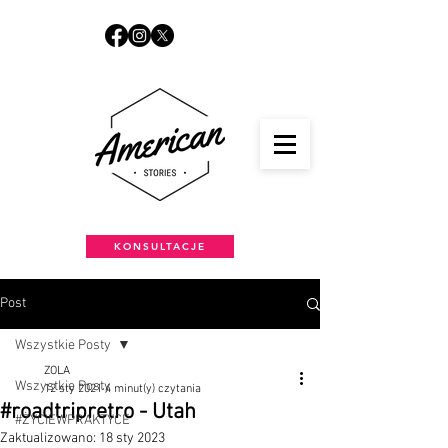
KONSULTACJE
Post
Wszystkie Posty
ZOLA
Wszystkie Posty
12 sty 2021
4 minut(y) czytania
#roadtripretro - Utah
#ŻYCIEWPRAKTYCE
Zaktualizowano:
18 sty 2023