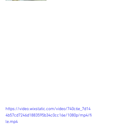
https://video.wixstatic.com/video/740c6e_7d14
4b57cd7246d1883595b34c0cc16e/1080p/mp4/fi
le.mp4