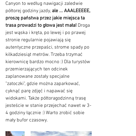
Canyon to według nawigacji zaledwie 
półtorej godziny jazdy, 
ale ... AAALEEEEE, 
proszę państwa przez jakie miejsca ta 
trasa prowadzi to głowa jest mała!
 Droga 
jest wąska i kręta, po lewej i po prawej 
stronie regularnie pojawiają się 
autentyczne przepaści, strome spady po 
kilkadziesiąt metrów. Trzeba trzymać 
kierownicę bardzo mocno :) Dla turystów 
przemierzających ten odcinek 
zaplanowane zostały specjalne 
"zatoczki", gdzie można zaparkować, 
cyknąć parę zdjęć i napawać się 
widokami. Także półtoragodzinną trasę 
jesteście w stanie przejechać nawet w 3-
4 godziny łącznie :) Warto zrobić sobie 
mały bufor czasowy.