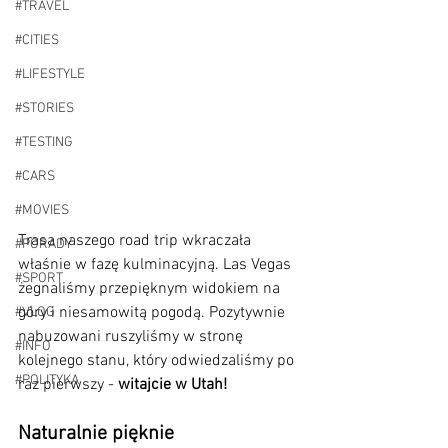
#TRAVEL
#CITIES
#LIFESTYLE
#STORIES
#TESTING
#CARS
#MOVIES
Trasa naszego road trip wkraczała 
#PORADY
właśnie w fazę kulminacyjną. Las Vegas 
#SPORT
żegnaliśmy przepięknym widokiem na 
góry i niesamowitą pogodą. Pozytywnie 
#VLOG
nabuzowani ruszyliśmy w stronę 
#INFO
kolejnego stanu, który odwiedzaliśmy po 
#POLITYKA
raz pierwszy - 
witajcie w Utah! 
Naturalnie pięknie