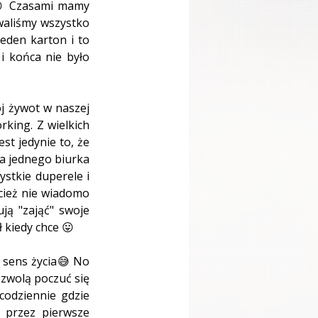
😁 Czasami mamy 
aliśmy wszystko 
eden karton i to 
 końca nie było 
j żywot w naszej 
ing. Z wielkich 
t jedynie to, że 
 jednego biurka 
stkie duperele i 
cież nie wiadomo 
ą "zająć" swoje 
 kiedy chce 😛  
 sens życia😅 No 
ozwolą poczuć się 
codziennie gdzie 
przez pierwsze 