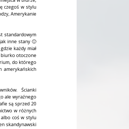
ę czegoś w stylu 
odzy, Amerykanie 
est standardowym 
ak inne stany 🙂 
gdzie każdy miał 
 biurko otoczone 
rium, do którego 
h amerykańskich 
ników. Ścianki 
go ale wyraźnego 
afie są sprzed 20 
nictwo w różnych 
albo coś w stylu 
ten skandynawski 