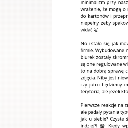
minimalizm przy nasz
wrażenie, że mogą o 
do kartonów i przepro
niepełny żeby spakow
widać 🙂
No i stało się, jak m
firmie. Wybudowane n
biurek zostały skromn
są one regulowane wi
to na dobrą sprawę cz
zdjęcia. Niby jest nie
czy jutro będziemy m
terytoria, ale jeżeli 
Pierwsze reakcje na zm
ale padały pytania typ
jak u siebie? Czyste 
indziej?! 😱 Kiedy 