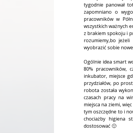
tygodnie panował tot
zapomniano o wygodn
pracowników w Półno
wszystkich ważnych em
z brakiem spokoju i pr
rozumiemy,bo jeżeli
wyobrazić sobie nowe r
Ogólnie idea smart wo
80% pracowników, cz
inkubator, miejsce gd
przydziałów, po prost
robota została wykona
czasach pracy na wi
miejsca na ziemi, wię
tym oszczędne to i now
chociażby higiena s
dostosować 🙂