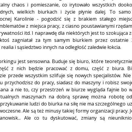
alny chaos i pomieszanie, co irytowało wszystkich dookoł
ych, wielkich biurkach i życie płynie dalej. To samo
cnej Karolinie - pogodzić się z brakiem stałego miejsc
blematów z miejsca pracy, z ciasno poustawianymi rzędami
ywatności itd. I naprawdę dla niektórych jest to szokująca z
 ktoś zagniatał za tym samym biurkiem przez ostatnie 2
ealia i sąsiedztwo innych na odległość zaledwie łokcia.
rkingu jest sensowna. Buduje się biuro, które teoretyczni
ęść z nich będzie pracować z domu, część z biura. Bi
zie przede wszystkim szlifuje się nowych specjalistów. Ni
u przychodzisz do pracy, siadasz do maszyny i robisz swoje. 
na a nie to, czy przestrzeń w biurze wygląda fajnie bo w
rtualnych maszynach na dobrą sprawę można robotę odw
c przykuwanie ludzi do biurka na siłę nie ma szczególnego uz
oczesne. Ale są też minusy takiej formy organizacji pracy. J
tanowisk... Ale co tu dyskutować, zmiany są nieuniknio