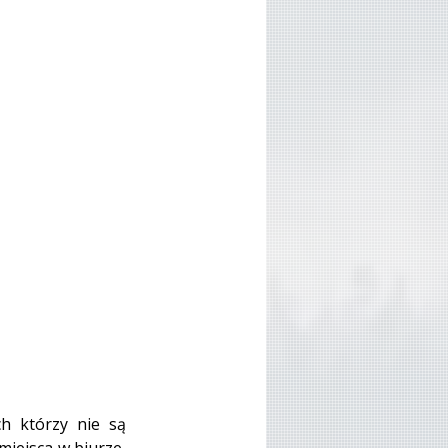
ch którzy nie są 
iejsca w biurze, 