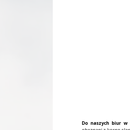
Do naszych biur w
obeznani z korpo slan