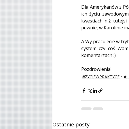
Dla Amerykanów z Półn
ich życiu zawodowym. 
kwestiach niż tutejs
pewnie, w Karolinie ina
A Wy pracujecie w tryb
system czy coś Wam p
komentarzach :)
Pozdrowienia!
#ŻYCIEWPRAKTYCE
#L
Ostatnie posty