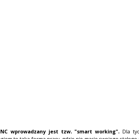
 NC wprowadzany jest tzw. "smart working".
 Dla ty
giem to taka forma pracy, gdzie nie macie swojego stałego m