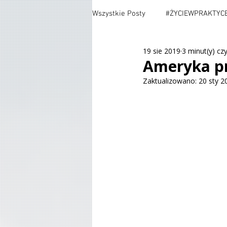
Wszystkie Posty
#ŻYCIEWPRAKTYC
19 sie 2019
3 minut(y) cz
#TESTING
#CARS
#MOV
Ameryka pr
Zaktualizowano:
20 sty 2
#POLITYKA