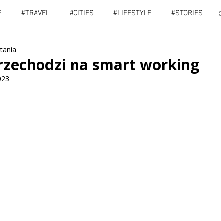
E
#TRAVEL
#CITIES
#LIFESTYLE
#STORIES
ytania
IES
#PORADY
#SPORT
#VLOG
#INFO
zechodzi na smart working
023