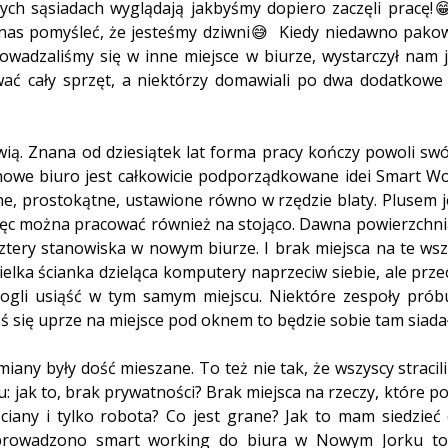
ych sąsiadach wyglądają jakbyśmy dopiero zaczęli pracę!
nas pomyśleć, że jesteśmy dziwni😅  Kiedy niedawno pakow
wadzaliśmy się w inne miejsce w biurze, wystarczył nam j
ać cały sprzęt, a niektórzy domawiali po dwa dodatkowe i
ówią. Znana od dziesiątek lat forma pracy kończy powoli swó
owe biuro jest całkowicie podporządkowane idei Smart Work
e, prostokątne, ustawione równo w rzędzie blaty. Plusem jes
ęc można pracować również na stojąco. Dawna powierzchnia
tery stanowiska w nowym biurze. I brak miejsca na te wszy
wielka ścianka dzieląca komputery naprzeciw siebie, ale prze
ogli usiąść w tym samym miejscu. Niektóre zespoły próbuj
ktoś się uprze na miejsce pod oknem to będzie sobie tam siadał
iany były dość mieszane. To też nie tak, że wszyscy stracili
u: jak to, brak prywatności? Brak miejsca na rzeczy, które p
ściany i tylko robota? Co jest grane? Jak to mam siedzieć 
wprowadzono smart working do biura w Nowym Jorku to 