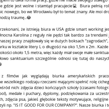
ie gdzie jest wolne i stamtąd pracujecie💻  Biura pełnią rol
ic nowego, bo we Wrocławiu był to temat znany. Ale moi dr
hodzą traumę...😂 
rzekonani, że istnieją biura w USA gdzie smart working j
ółnocna Karolina z reguły nie pędzi tak bardzo za trendami j
naszej pracy znajdowały się w dużych boksach "zagrodach", 
rku w kształcie litery L o długości na oko 1,5m x 2m . Każde
okości około 1,5 metra, więc każdy miał swoje małe sanktua
 Słowo sanktuarium szczególnie odnosi się tutaj do naszyc
 
 z filmów jak wyglądają biurka amerykańskich pracow
e wszelkiego rodzaju rzeczami mającymi spełnić rolę ciche
wśród nich: zdjęcia dzieci kończących szkoły (czasami fotogr
ool), medale i puchary, dyplomy, podziękowania za uczest
, zdjęcia psa, jakieś głębokie teksty motywujące, religijne 
czyli np. "IS IT GOOD FOR OUR COMPANY?". Nasze biurka i 