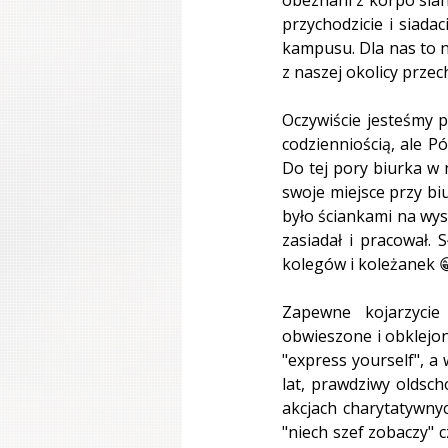
przychodzicie i siadac
kampusu. Dla nas to n
z naszej okolicy przec
Oczywiście jesteśmy p
codzienniością, ale P
Do tej pory biurka w 
swoje miejsce przy biu
było ściankami na wys
zasiadał i pracował.
kolegów i koleżanek 
Zapewne kojarzycie
obwieszone i obklejon
"express yourself", a 
lat, prawdziwy oldsch
akcjach charytatywnych
"niech szef zobaczy" 