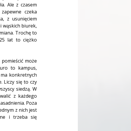
a. Ale z czasem 
 zapewne czeka 
a, z usunięciem 
 wąskich biurek, 
miana. Trochę to 
5 lat to ciężko 
e pomieścić może 
uro to kampus, 
e ma konkretnych 
Liczy się to czy 
szyscy siedzą. W 
alić z każdego 
asadnienia. Poza 
ednym z nich jest 
ne i trzeba się 