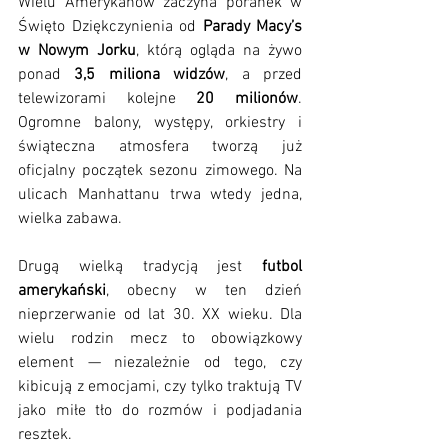
Wielu Amerykanów zaczyna poranek w 
Święto Dziękczynienia od 
Parady Macy’s 
w Nowym Jorku
, którą ogląda na żywo 
ponad 
3,5 miliona widzów
, a przed 
telewizorami kolejne 
20 milionów
. 
Ogromne balony, występy, orkiestry i 
świąteczna atmosfera tworzą już 
oficjalny początek sezonu zimowego. Na 
ulicach Manhattanu trwa wtedy jedna, 
wielka zabawa.
Drugą wielką tradycją jest 
futbol 
amerykański
, obecny w ten dzień 
nieprzerwanie od lat 30. XX wieku. Dla 
wielu rodzin mecz to obowiązkowy 
element — niezależnie od tego, czy 
kibicują z emocjami, czy tylko traktują TV 
jako miłe tło do rozmów i podjadania 
resztek.