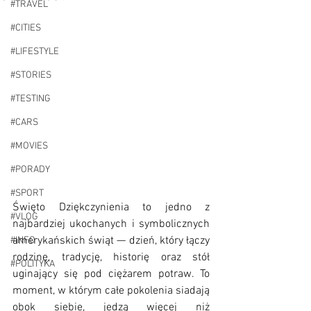
#TRAVEL
#CITIES
#LIFESTYLE
#STORIES
#TESTING
#CARS
#MOVIES
#PORADY
#SPORT
Święto Dziękczynienia to jedno z 
#VLOG
najbardziej ukochanych i symbolicznych 
amerykańskich świąt — dzień, który łączy 
#INFO
rodzinę, tradycję, historię oraz stół 
#POLITYKA
uginający się pod ciężarem potraw. To 
moment, w którym całe pokolenia siadają 
obok siebie, jedzą więcej niż 