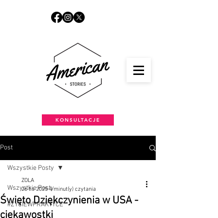
KONSULTACJE
Post
Wszystkie Posty
ZOLA
Wszystkie Posty
26 lis 2025
4 minut(y) czytania
Święto Dziękczynienia w USA -
#ŻYCIEWPRAKTYCE
ciekawostki