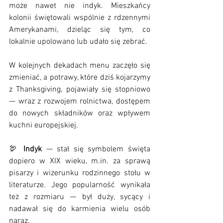
może nawet nie indyk. Mieszkańcy 
kolonii świętowali wspólnie z rdzennymi 
Amerykanami, dzieląc się tym, co 
lokalnie upolowano lub udało się zebrać.
W kolejnych dekadach menu zaczęło się 
zmieniać, a potrawy, które dziś kojarzymy 
z Thanksgiving, pojawiały się stopniowo 
— wraz z rozwojem rolnictwa, dostępem 
do nowych składników oraz wpływem 
kuchni europejskiej.
🦃 
Indyk
 — stał się symbolem święta 
dopiero w XIX wieku, m.in. za sprawą 
pisarzy i wizerunku rodzinnego stołu w 
literaturze. Jego popularność wynikała 
też z rozmiaru — był duży, sycący i 
nadawał się do karmienia wielu osób 
naraz.