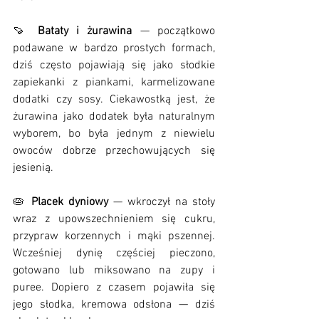
🍠 
Bataty i żurawina
 — początkowo 
podawane w bardzo prostych formach, 
dziś często pojawiają się jako słodkie 
zapiekanki z piankami, karmelizowane 
dodatki czy sosy. Ciekawostką jest, że 
żurawina jako dodatek była naturalnym 
wyborem, bo była jednym z niewielu 
owoców dobrze przechowujących się 
jesienią.
🥧 
Placek dyniowy
 — wkroczył na stoły 
wraz z upowszechnieniem się cukru, 
przypraw korzennych i mąki pszennej. 
Wcześniej dynię częściej pieczono, 
gotowano lub miksowano na zupy i 
puree. Dopiero z czasem pojawiła się 
jego słodka, kremowa odsłona — dziś 