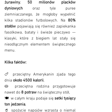
żurawiny
, 
50 milionów placków 
dyniowych
 oraz tyle puree 
ziemniaczanego, że mogłoby wypełnić 
kilka stadionów futbolowych. Na 
80% 
stołów
 pojawiają się również zapiekanka 
fasolkowa, bataty i świeże pieczywo — 
klasyki, które z biegiem lat stały się 
nieodłącznym elementem świątecznego 
menu.
Kilka faktów:
🍗 przeciętny Amerykanin zjada tego 
dnia 
około 4500 kalorii
,
🥧 przeciętna rodzina przygotowuje 
nawet do
 8 potraw 
na świąteczny stół,
🍽  w całym kraju podaje się 
setki tysięcy 
ton jedzenia
,
🥤 spożycie napojów wzrasta o niemal 