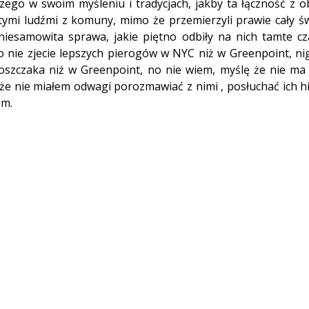
niczego w swoim myśleniu i tradycjach, jakby ta łączność z o
ą tymi ludźmi z komuny, mimo że przemierzyli prawie cały świ
iesamowita sprawa, jakie piętno odbiły na nich tamte czas
 nie zjecie lepszych pierogów w NYC niż w Greenpoint, ni
zczaka niż w Greenpoint, no nie wiem, myślę że nie ma o
 że nie miałem odwagi porozmawiać z nimi , posłuchać ich his
em.