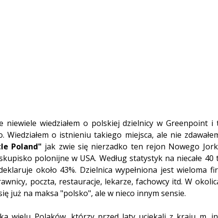
 niewiele wiedziałem o polskiej dzielnicy w Greenpoint i tr
 Wiedziałem o istnieniu takiego miejsca, ale nie zdawałe
tle Poland"
 jak zwie się nierzadko ten rejon Nowego Jork
skupisko polonijne w USA. Według statystyk na niecałe 40 
eklaruje około 43%. Dzielnica wypełniona jest wieloma fi
awnicy, poczta, restauracje, lekarze, fachowcy itd. W okolic
ię już na maksa "polsko", ale w nieco innym sensie.
a wielu Polaków, którzy przed laty uciekali z kraju m. in