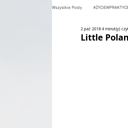
Wszystkie Posty
#ŻYCIEWPRAKTYC
2 paź 2018
4 minut(y) czy
#TESTING
#CARS
#MOV
Little Pola
#POLITYKA