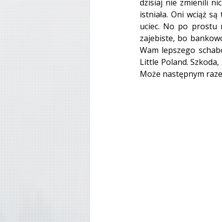
dzisiaj nie zmienili 
istniała. Oni wciąż s
uciec. No po prostu n
zajebiste, bo bankowo
Wam lepszego schabos
Little Poland. Szkoda,
Może następnym raz