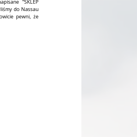
apisane "SKLEP 
liśmy do Nassau 
owicie pewni, że 