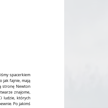
liśmy spacerkiem 
jak fajnie, mają 
gą stronę Newton 
 twarze znajome, 
 ludzie, których 
pewnie. Po jakimś 