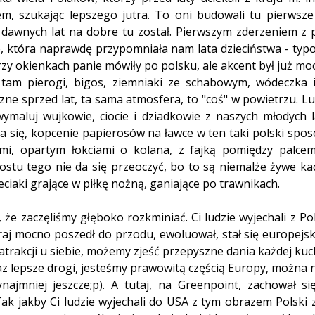
iem, szukając lepszego jutra. To oni budowali tu pierwsze 
t dawnych lat na dobre tu został. Pierwszym zderzeniem z 
e, która naprawdę przypomniała nam lata dzieciństwa - typ
Przy okienkach panie mówiły po polsku, ale akcent był już mo
 tam pierogi, bigos, ziemniaki ze schabowym, wódeczka it
zne sprzed lat, ta sama atmosfera, to "coś" w powietrzu. Lud
wymaluj wujkowie, ciocie i dziadkowie z naszych młodych la
nia się, kopcenie papierosów na ławce w ten taki polski spos
mi, opartym łokciami o kolana, z fajką pomiędzy palcem
tu tego nie da się przeoczyć, bo to są niemalże żywe kadr
ciaki grające w piłkę nożną, ganiające po trawnikach. 
 że zaczęliśmy głęboko rozkminiać. Ci ludzie wyjechali z Po
raj mocno poszedł do przodu, ewoluował, stał się europejsk
 atrakcji u siebie, możemy zjeść przepyszne dania każdej kuc
az lepsze drogi, jesteśmy prawowitą częścią Europy, można 
ynajmniej jeszcze;p). A tutaj, na Greenpoint, zachował si
 Tak jakby Ci ludzie wyjechali do USA z tym obrazem Polski z