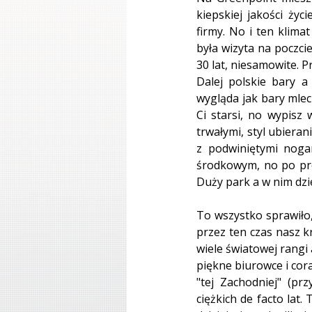
kiepskiej jakości życ
firmy. No i ten klima
była wizyta na poczci
30 lat, niesamowite. 
Dalej polskie bary a
wygląda jak bary mlec
Ci starsi, no wypisz 
trwałymi, styl ubiera
z podwiniętymi noga
środkowym, no po pros
Duży park a w nim dzie
To wszystko sprawiło,
przez ten czas nasz k
wiele światowej rangi
piękne biurowce i cor
"tej Zachodniej" (prz
ciężkich de facto lat.