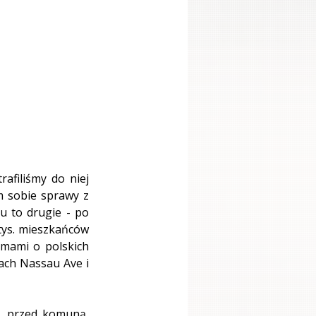
afiliśmy do niej 
m sobie sprawy z 
u to drugie - po 
tys. mieszkańców 
rmami o polskich 
ach Nassau Ave i 
. przed komuną, 