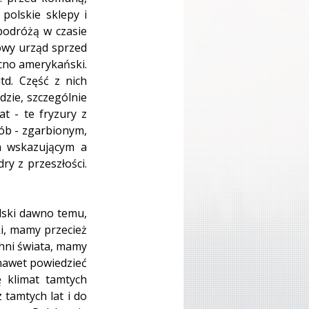
polskie sklepy i 
podróżą w czasie 
owy urząd sprzed 
cno amerykański. 
d. Część z nich 
zie, szczególnie 
t - te fryzury z 
ób - zgarbionym, 
 wskazującym a 
y z przeszłości. 
lski dawno temu, 
i, mamy przecież 
hni świata, mamy 
nawet powiedzieć 
ę klimat tamtych 
 tamtych lat i do 