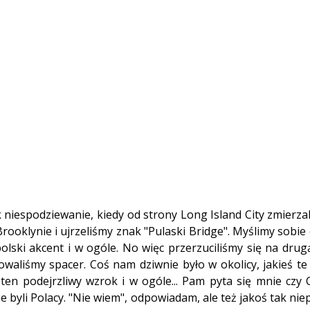
k niespodziewanie, kiedy od strony Long Island City zmierza
oklynie i ujrzeliśmy znak "Pulaski Bridge". Myślimy sobie o 
olski akcent i w ogóle. No więc przerzuciliśmy się na dru
owaliśmy spacer. Coś nam dziwnie było w okolicy, jakieś te
 ten podejrzliwy wzrok i w ogóle... Pam pyta się mnie czy Ci
ie byli Polacy. "Nie wiem", odpowiadam, ale też jakoś tak nie