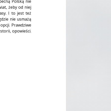
becną Polską nie 
at, żeby od niej 
y. I to jest też 
gdzie nie usmażą 
pcji. Prawdziwe 
torii, opowieści. 