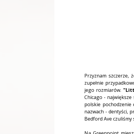
Przyznam szczerze, że
zupełnie przypadkowo.
jego rozmiarów. 
"Lit
Chicago - największe 
polskie pochodzenie d
nazwach - dentyści, pr
Bedford Ave czuliśmy s
Na Greenpoint mieszk