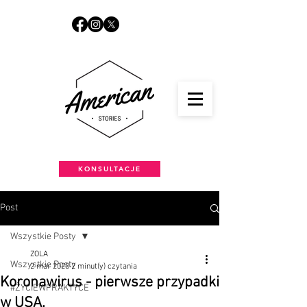
KONSULTACJE
Post
Wszystkie Posty
ZOLA
Wszystkie Posty
2 mar 2020
2 minut(y) czytania
Koronawirus - pierwsze przypadki
#ŻYCIEWPRAKTYCE
w USA.