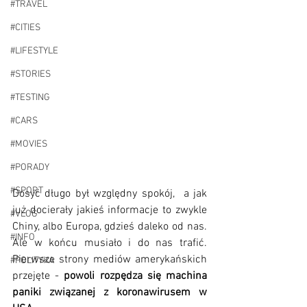
#TRAVEL
#CITIES
#LIFESTYLE
#STORIES
#TESTING
#CARS
#MOVIES
#PORADY
#SPORT
Dosyć długo był względny spokój,  a jak 
już docierały jakieś informacje to zwykle 
#VLOG
Chiny, albo Europa, gdzieś daleko od nas. 
#INFO
Ale w końcu musiało i do nas trafić. 
Pierwsze strony mediów amerykańskich 
#POLITYKA
przejęte - 
powoli rozpędza się machina 
paniki związanej z koronawirusem w 