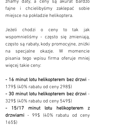
znamy daty, a ceny są akurat bardzo 
fajne i chcielibyśmy zaklepać sobie 
miejsce na pokładzie helikoptera.
Jeżeli chodzi o ceny to tak jak 
wspomnieliśmy - często się zmieniają, 
często są rabaty, kody promocyjne, zniżki 
na specjalne okazje. W momencie 
pisania tego wpisu firma oferuje mniej 
więcej takie ceny:
- 16 minut lotu helikopterem bez drzwi 
- 
179$ (40% rabatu od ceny 298$)
- 30 minut lotu helikopterem bez drzwi
 - 
329$ (40% rabatu od ceny 549$)
- 15/17 minut lotu helikopterem z 
drzwiami 
- 99$ (40% rabatu od ceny 
165$)