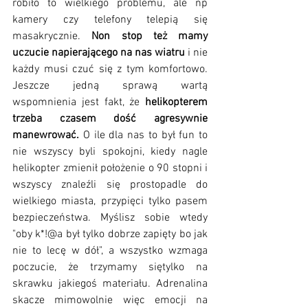
robiło to wielkiego problemu, ale np 
kamery czy telefony telepią się 
masakrycznie. 
Non stop też mamy 
uczucie napierającego na nas wiatru
 i nie 
każdy musi czuć się z tym komfortowo. 
Jeszcze jedną sprawą wartą 
wspomnienia jest fakt, że 
helikopterem 
trzeba czasem dość agresywnie 
manewrować.
 O ile dla nas to był fun to 
nie wszyscy byli spokojni, kiedy nagle 
helikopter zmienił położenie o 90 stopni i 
wszyscy znaleźli się prostopadle do 
wielkiego miasta, przypięci tylko pasem 
bezpieczeństwa. Myślisz sobie wtedy 
"oby k*!@a był tylko dobrze zapięty bo jak 
nie to lecę w dół", a wszystko wzmaga 
poczucie, że trzymamy siętylko na 
skrawku jakiegoś materiału. Adrenalina 
skacze mimowolnie więc emocji na 