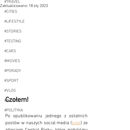
#TRAVEL
Zaktualizowano:
18 sty 2023
#CITIES
#LIFESTYLE
#STORIES
#TESTING
#CARS
#MOVIES
#PORADY
#SPORT
#VLOG
Czołem!
#INFO
#POLITYKA
Po opublikowaniu jednego z ostatnich 
postów w naszych social media (
tutaj
) ze 
zdjęciem Central Parku, które zrobiliśmy 