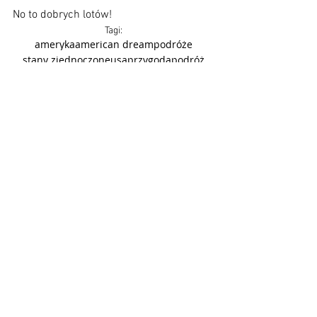
No to dobrych lotów!
Tagi:
ameryka
american dream
podróże
stany zjednoczone
usa
przygoda
podróż
wycieczka
nowy jork
manhattan
brooklyn
zwiedzanie
new york
atrakcje
helikopter
central park
lot helikopterem
#TRAVEL
#PORADY
#INFO
Zobacz wszystkie
Ostatnie posty