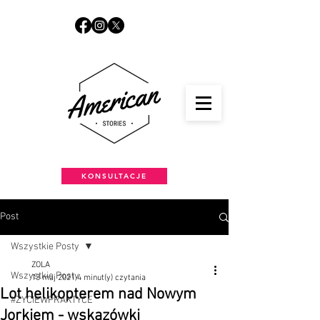
KONSULTACJE
Post
Wszystkie Posty
ZOLA
Wszystkie Posty
13 maj 2021
4 minut(y) czytania
Lot helikopterem nad Nowym
#ŻYCIEWPRAKTYCE
Jorkiem - wskazówki