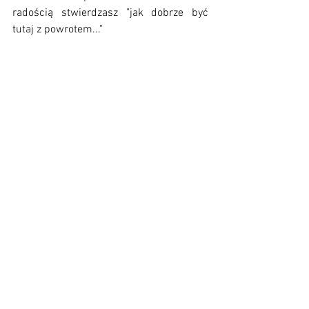
radością stwierdzasz "jak dobrze być 
tutaj z powrotem..."
WERDYKT?
No i który scenariusz wydaje się bliższy 
Waszym sercom - 
big city life
 czy 
country 
living
? 