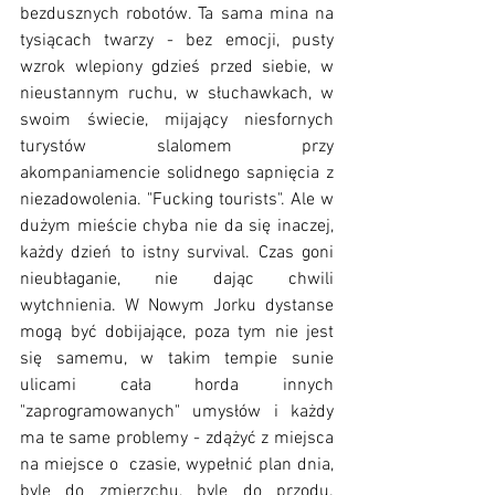
bezdusznych robotów. Ta sama mina na 
tysiącach twarzy - bez emocji, pusty 
wzrok wlepiony gdzieś przed siebie, w 
nieustannym ruchu, w słuchawkach, w 
swoim świecie, mijający niesfornych 
turystów slalomem przy 
akompaniamencie solidnego sapnięcia z 
niezadowolenia. "Fucking tourists". Ale w 
dużym mieście chyba nie da się inaczej, 
każdy dzień to istny survival. Czas goni 
nieubłaganie, nie dając chwili 
wytchnienia. W Nowym Jorku dystanse 
mogą być dobijające, poza tym nie jest 
się samemu, w takim tempie sunie 
ulicami cała horda innych 
"zaprogramowanych" umysłów i każdy 
ma te same problemy - zdążyć z miejsca 
na miejsce o  czasie, wypełnić plan dnia, 
byle do zmierzchu, byle do przodu. 