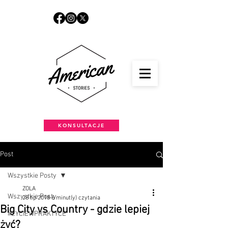
KONSULTACJE
Post
Wszystkie Posty
ZOLA
Wszystkie Posty
28 lip 2018
6 minut(y) czytania
Big City vs Country - gdzie lepiej
#ŻYCIEWPRAKTYCE
żyć?