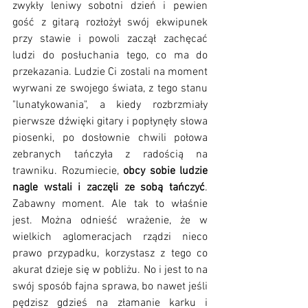
zwykły leniwy sobotni dzień i pewien 
gość z gitarą rozłożył swój ekwipunek 
przy stawie i powoli zaczął zachęcać 
ludzi do posłuchania tego, co ma do 
przekazania. Ludzie Ci zostali na moment 
wyrwani ze swojego świata, z tego stanu 
"lunatykowania", a kiedy rozbrzmiały 
pierwsze dźwięki gitary i popłynęły słowa 
piosenki, po dosłownie chwili połowa 
zebranych tańczyła z radością na 
trawniku. Rozumiecie, 
obcy sobie ludzie 
nagle wstali i zaczęli ze sobą tańczyć
. 
Zabawny moment. Ale tak to właśnie 
jest. Można odnieść wrażenie, że w 
wielkich aglomeracjach rządzi nieco 
prawo przypadku, korzystasz z tego co 
akurat dzieje się w pobliżu. No i jest to na 
swój sposób fajna sprawa, bo nawet jeśli 
pędzisz gdzieś na złamanie karku i 