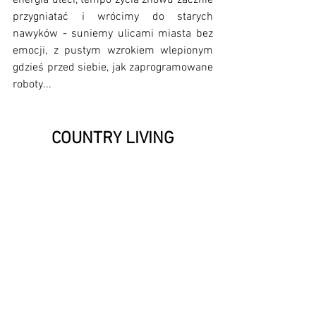
energia uleci, tempo życia znowu zacznie 
przygniatać i wrócimy do starych 
nawyków - suniemy ulicami miasta bez 
emocji, z pustym wzrokiem wlepionym 
gdzieś przed siebie, jak zaprogramowane 
roboty...
COUNTRY LIVING