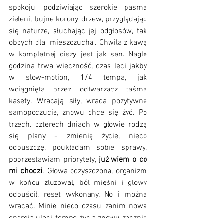
spokoju, podziwiając szerokie pasma 
zieleni, bujne korony drzew, przyglądając 
się naturze, słuchając jej odgłosów, tak 
obcych dla "mieszczucha". Chwila z kawą 
w kompletnej ciszy jest jak sen. Nagle 
godzina trwa wieczność, czas leci jakby 
w slow-motion, 1/4 tempa, jak 
wciągnięta przez odtwarzacz taśma 
kasety. Wracają siły, wraca pozytywne 
samopoczucie, znowu chce się żyć. Po 
trzech, czterech dniach w głowie rodzą 
się plany - zmienię życie, nieco 
odpuszczę, poukładam sobie sprawy, 
poprzestawiam priorytety, 
już wiem o co 
mi chodzi
. Głowa oczyszczona, organizm 
w końcu zluzował, ból mięśni i głowy 
odpuścił, reset wykonany. No i można 
wracać. Minie nieco czasu zanim nowa 