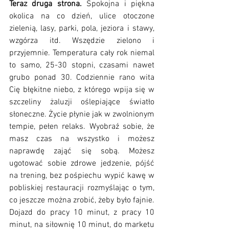
Teraz druga strona.
 Spokojna i piękna 
okolica na co dzień, ulice otoczone 
zielenią, lasy, parki, pola, jeziora i stawy, 
wzgórza itd. Wszędzie zielono i 
przyjemnie. Temperatura cały rok niemal 
to samo, 25-30 stopni, czasami nawet 
grubo ponad 30. Codziennie rano wita 
Cię błękitne niebo, z którego wpija się w 
szczeliny żaluzji oślepiające światło 
słoneczne. Życie płynie jak w zwolnionym 
tempie, pełen relaks. Wyobraź sobie, że 
masz czas na wszystko i możesz 
naprawdę zająć się sobą. Możesz 
ugotować sobie zdrowe jedzenie, pójść 
na trening, bez pośpiechu wypić kawę w 
pobliskiej restauracji rozmyślając o tym, 
co jeszcze można zrobić, żeby było fajnie. 
Dojazd do pracy 10 minut, z pracy 10 
minut, na siłownię 10 minut, do marketu 