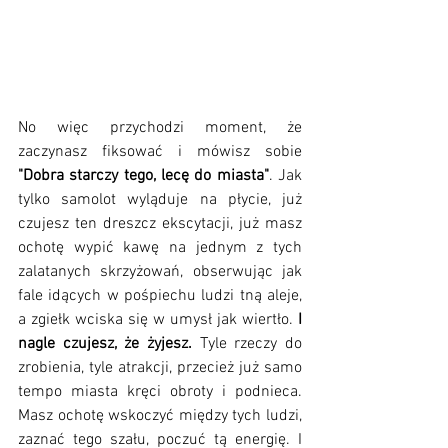
No więc przychodzi moment, że 
zaczynasz fiksować i mówisz sobie 
"Dobra starczy tego, lecę do miasta"
. Jak 
tylko samolot wyląduje na płycie, już 
czujesz ten dreszcz ekscytacji, już masz 
ochotę wypić kawę na jednym z tych 
zalatanych skrzyżowań, obserwując jak 
fale idących w pośpiechu ludzi tną aleje, 
a zgiełk wciska się w umysł jak wiertło.
 I 
nagle czujesz, że żyjesz. 
Tyle rzeczy do 
zrobienia, tyle atrakcji, przecież już samo 
tempo miasta kręci obroty i podnieca. 
Masz ochotę wskoczyć między tych ludzi, 
zaznać tego szału, poczuć tą energię. I 