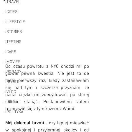
#TRAVEL
#CITIES
#LIFESTYLE
#STORIES
#TESTING
#CARS
#MOVIES
Od czasu powrotu z NYC chodzi mi po 
#PORADY
głowie pewna kwestia. Nie jest to de 
facto pierwszy raz, kiedy zastanawiam 
#SPORT
się nad tym i szczerze przyznam, że 
#VLOG
nadal ciężko mi zdecydować, po której 
stronie stanąć. Postanowiłem zatem 
#INFO
rozprawić się z tym razem z Wami.
#POLITYKA
Mój dylemat brzmi
 - czy lepiej mieszkać 
w spokojnej i przyjemnej okolicy i od 