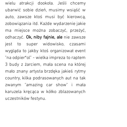
wielu atrakcji dookoła. Jeśli chcemy 
ubarwić sobie dzień, musimy wsiąść w 
auto, zawsze ktoś musi być kierowcą, 
zobowiązania itd. Każde wydarzenie jakie 
ma miejsce można zobaczyć, przeżyć, 
odhaczyć. 
Ok, niby fajnie, ale
 nie zawsze 
jest to super widowisko, czasami 
wygląda to jakby ktoś organizował event 
"na odpier*ol" - wielka impreza to raptem 
3 budy z żarciem, mała scena na której 
mało znany artysta brzdęka jakieś rytmy 
country, kilka podrasowanych aut na tak 
zwanym "amazing car show" i mała 
karuzela kręcąca w kółko zblazowanych 
uczestników festynu.