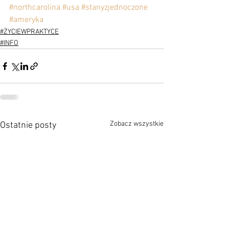
#northcarolina
#usa
#stanyzjednoczone
#ameryka
#ŻYCIEWPRAKTYCE
#INFO
Zobacz wszystkie
Ostatnie posty