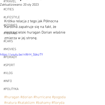
#TRAVEL
Zaktualizowano:
20 sty 2023
#CITIES
#LIFESTYLE
Krótka relacja z tego jak Północna 
#STORIES
Karolina zapatruje się na fakt, że 
niszczycielski huragan Dorian właśnie 
#TESTING
zmierza w jej stronę.
#CARS
#MOVIES
https://youtu.be/nWrH_SbkzTY
#PORADY
#SPORT
#VLOG
#INFO
#POLITYKA
#huragan
#dorian
#hurricane
#pogoda
#natura
#kataklizm
#bahamy
#floryda