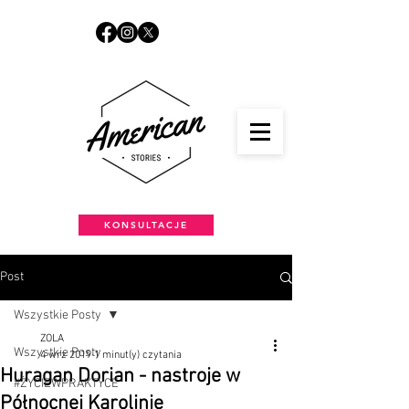
KONSULTACJE
Post
Wszystkie Posty
ZOLA
Wszystkie Posty
4 wrz 2019
1 minut(y) czytania
Huragan Dorian - nastroje w
#ŻYCIEWPRAKTYCE
Północnej Karolinie