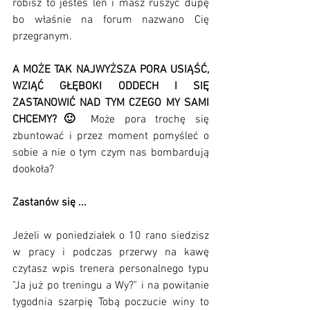
robisz to jesteś leń i masz ruszyć dupę 
bo właśnie na forum nazwano Cię 
przegranym.
A MOŻE TAK NAJWYŻSZA PORA USIĄŚĆ, 
WZIĄĆ GŁĘBOKI ODDECH I SIĘ 
ZASTANOWIĆ NAD TYM CZEGO MY SAMI 
CHCEMY?🙂
 Może pora trochę się 
zbuntować i przez moment pomyśleć o 
sobie a nie o tym czym nas bombardują 
dookoła?
Zastanów się ...
Jeżeli w poniedziałek o 10 rano siedzisz 
w pracy i podczas przerwy na kawę 
czytasz wpis trenera personalnego typu 
"Ja już po treningu a Wy?" i na powitanie 
tygodnia szarpię Tobą poczucie winy to 