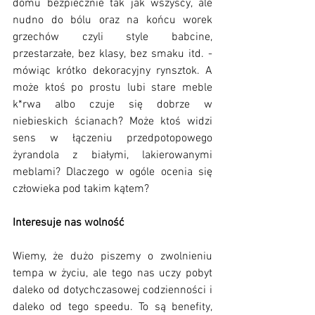
domu bezpiecznie tak jak wszyscy, ale 
nudno do bólu oraz na końcu worek 
grzechów czyli style babcine, 
przestarzałe, bez klasy, bez smaku itd. - 
mówiąc krótko dekoracyjny rynsztok. A 
może ktoś po prostu lubi stare meble 
k*rwa albo czuje się dobrze w 
niebieskich ścianach? Może ktoś widzi 
sens w łączeniu przedpotopowego 
żyrandola z białymi, lakierowanymi 
meblami? Dlaczego w ogóle ocenia się 
człowieka pod takim kątem?
Interesuje nas wolność
Wiemy, że dużo piszemy o zwolnieniu 
tempa w życiu, ale tego nas uczy pobyt 
daleko od dotychczasowej codzienności i 
daleko od tego speedu. To są benefity, 