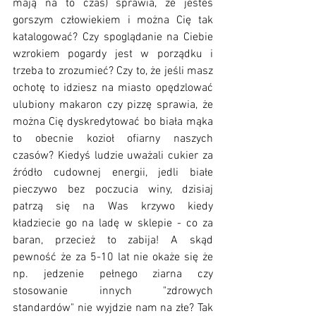
mają na to czas) sprawia, że jesteś 
gorszym człowiekiem i można Cię tak 
katalogować? Czy spoglądanie na Ciebie 
wzrokiem pogardy jest w porządku i 
trzeba to zrozumieć? Czy to, że jeśli masz 
ochotę to idziesz na miasto opędzlować 
ulubiony makaron czy pizzę sprawia, że 
można Cię dyskredytować bo biała mąka 
to obecnie kozioł ofiarny naszych 
czasów? Kiedyś ludzie uważali cukier za 
źródło cudownej energii, jedli białe 
pieczywo bez poczucia winy, dzisiaj 
patrzą się na Was krzywo kiedy 
kładziecie go na ladę w sklepie - co za 
baran, przecież to zabija! A skąd 
pewność że za 5-10 lat nie okaże się że 
np. jedzenie pełnego ziarna czy 
stosowanie innych "zdrowych 
standardów" nie wyjdzie nam na złe? Tak 