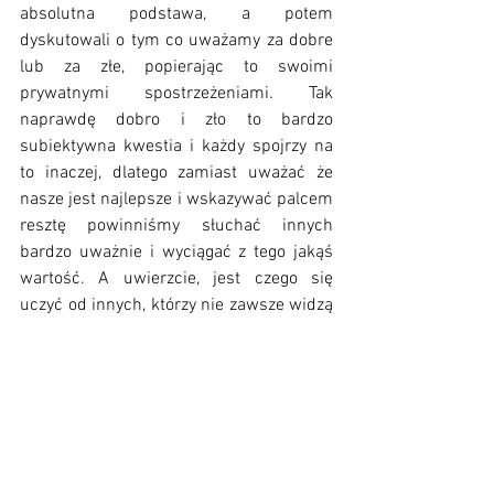
absolutna podstawa, a potem 
dyskutowali o tym co uważamy za dobre 
lub za złe, popierając to swoimi 
prywatnymi spostrzeżeniami. Tak 
naprawdę dobro i zło to bardzo 
subiektywna kwestia i każdy spojrzy na 
to inaczej, dlatego zamiast uważać że 
nasze jest najlepsze i wskazywać palcem 
resztę powinniśmy słuchać innych 
bardzo uważnie i wyciągać z tego jakąś 
wartość. A uwierzcie, jest czego się 
uczyć od innych, którzy nie zawsze widzą 
sprawy tak jak Wy.
Usiądźcie, weźcie głęboki oddech i 
zastanówcie się nad tym. A potem 
podzielcie się z nami swoim zdaniem. 
Jeżeli się z czymś zgadzacie, dajcie znać, 
jeżeli widzicie jakieś kłody i przeszkody, 