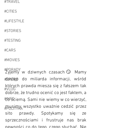
#TRAVEL
#CITIES
#LIFESTYLE
#STORIES
#TESTING
#CARS
#MOVIES
#PORADY
Żyjemy w dziwnych czasach🙄 Mamy 
dostęp do miliarda informacji, wśród 
#SPORT
których prawda miesza się z fałszem tak 
#VLOG
dobrze, że trudno ocenić co jest faktem, a 
#INFO
co ściemą. Sami nie wiemy w co wierzyć, 
musimy wszystko uważnie cedzić przez 
#POLITYKA
sito prawdy. Spotykamy się ze 
sprzecznościami i frustruje nas brak 
pewności co do tego, czego słuchać. Nie 