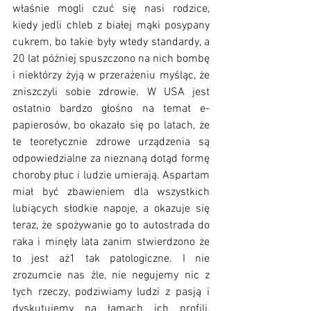
właśnie mogli czuć się nasi rodzice, 
kiedy jedli chleb z białej mąki posypany 
cukrem, bo takie były wtedy standardy, a 
20 lat później spuszczono na nich bombę 
i niektórzy żyją w przerażeniu myśląc, że 
zniszczyli sobie zdrowie. W USA jest 
ostatnio bardzo głośno na temat e-
papierosów, bo okazało się po latach, że 
te teoretycznie zdrowe urządzenia są 
odpowiedzialne za nieznaną dotąd formę 
choroby płuc i ludzie umierają. Aspartam 
miał być zbawieniem dla wszystkich 
lubiących słodkie napoje, a okazuje się 
teraz, że spożywanie go to autostrada do 
raka i minęły lata zanim stwierdzono że 
to jest aż1 tak patologiczne. I nie 
zrozumcie nas źle, nie negujemy nic z 
tych rzeczy, podziwiamy ludzi z pasją i 
dyskutujemy na łamach ich profili, 