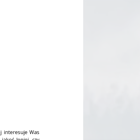
j interesuje Was 
akoś lepiej, czy 