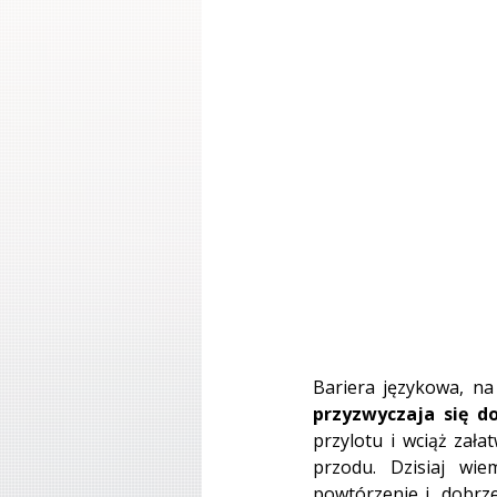
Bariera językowa, na
przyzwyczaja się d
przylotu i wciąż zała
przodu. Dzisiaj wie
powtórzenie i  dobrze