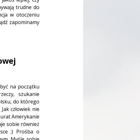
bywają trudne do 
cja w otoczeniu 
 bądź zapominamy 
owej 
być na początku 
zeczy, szukanie 
lsku, do którego 
Jak człowiek nie 
akurat Amerykanie 
aje sobie również 
sce ;) Prośba o 
ym. Myślę sobie 