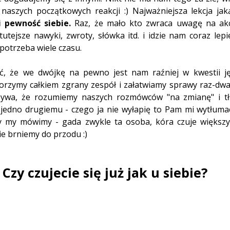
 pewność siebie. 
Raz, że mało kto zwraca uwagę na akc
tejsze nawyki, zwroty, słówka itd. i idzie nam coraz lepie
potrzeba wiele czasu.
, że we dwójkę na pewno jest nam raźniej w kwestii jęz
rzymy całkiem zgrany zespół i załatwiamy sprawy raz-dwa.
ywa, że rozumiemy naszych rozmówców "na zmianę" i tł
jedno drugiemu - czego ja nie wyłapię to Pam mi wytłumaczy
 my mówimy - gada zwykle ta osoba, kóra czuje większy 
ie brniemy do przodu :) 
Czy czujecie się już jak u siebie?