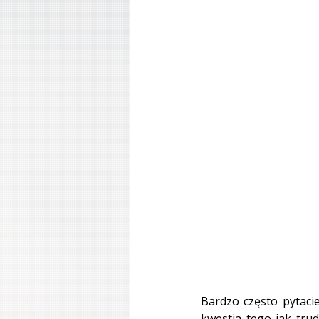
Bardzo często pytacie
kwestia tego jak trud