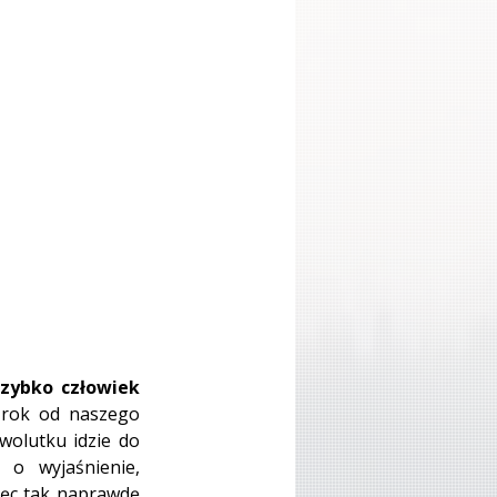
zybko człowiek 
rok od naszego 
wolutku idzie do 
o wyjaśnienie, 
ięc tak naprawdę 