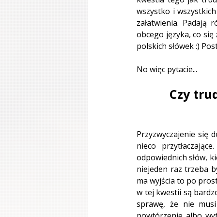
wszystko i wszystkich
załatwienia. Padają 
obcego języka, co się
polskich słówek :) Po
No więc pytacie...
Czy tru
Przyzwyczajenie się 
nieco przytłaczając
odpowiednich słów, ki
niejeden raz trzeba b
ma wyjścia to po prost
w tej kwestii są bardz
sprawę, że nie musi
powtórzenie albo wyt