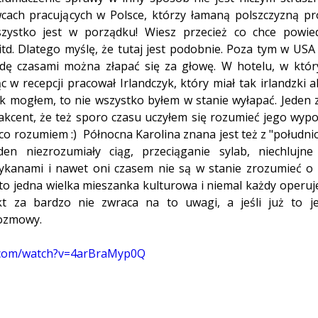
cach pracujących w Polsce, którzy łamaną polszczyzną pró
szystko jest w porządku! Wiesz przecież co chce powied
td. Dlatego myślę, że tutaj jest podobnie. Poza tym w USA j
dę czasami można złapać się za głowę. W hotelu, w któr
 w recepcji pracował Irlandczyk, który miał tak irlandzki ak
ak mogłem, to nie wszystko byłem w stanie wyłapać. Jeden
akcent, że też sporo czasu uczyłem się rozumieć jego wypow
ieco rozumiem :)  Północna Karolina znana jest też z "połudn
en niezrozumiały ciąg, przeciąganie sylab, niechlujne 
anami i nawet oni czasem nie są w stanie zrozumieć o cz
o jedna wielka mieszanka kulturowa i niemal każdy operuje
kt za bardzo nie zwraca na to uwagi, a jeśli już to je
rozmowy. 
.com/watch?v=4arBraMyp0Q