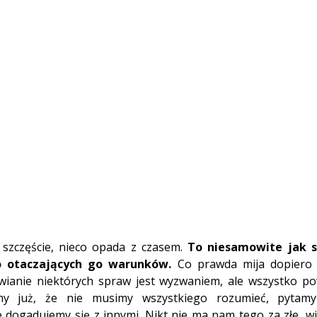
 szczęście, nieco opada z czasem. 
To niesamowite jak s
o otaczających go warunków.
 Co prawda mija dopiero 
twianie niektórych spraw jest wyzwaniem, ale wszystko po
my już, że nie musimy wszystkiego rozumieć, pytamy 
 dogadujemy się z innymi. Nikt nie ma nam tego za złe, w