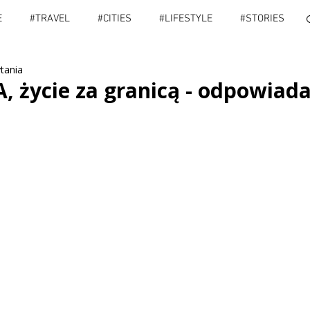
E
#TRAVEL
#CITIES
#LIFESTYLE
#STORIES
ytania
IES
#PORADY
#SPORT
#VLOG
#INFO
A, życie za granicą - odpowia