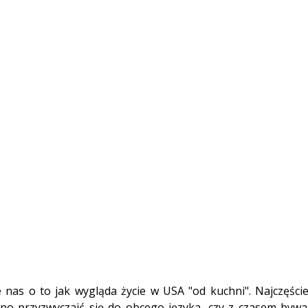
 nas o to jak wygląda życie w USA "od kuchni". Najczęście
no przyzwyczaić się do obcego języka, czy z czasem bywa j