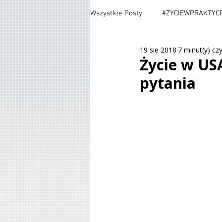
Wszystkie Posty
#ŻYCIEWPRAKTYC
19 sie 2018
7 minut(y) cz
#TESTING
#CARS
#MOV
Życie w US
pytania
#POLITYKA