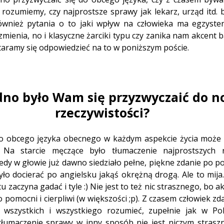
 rozumiemy, czy najprostsze sprawy jak lekarz, urząd itd. 
również pytania o to jaki wpływ na człowieka ma egzysten
 zmienia, no i klasyczne żarciki typu czy zanika nam akcent
staramy się odpowiedzieć na to w poniższym poście.
dno było Wam się przyzwyczaić do n
rzeczywistości?
do obcego języka obecnego w każdym aspekcie życia może 
e. Na starcie męczące było tłumaczenie najprostszych r
edy w głowie już dawno siedziało pełne, piękne zdanie po po
yło docierać po angielsku jakąś okrężną drogą. Ale to mija. 
u zaczyna gadać i tyle :) Nie jest to też nic strasznego, bo 
o pomocni i cierpliwi (w większości ;p). Z czasem człowiek zd
 wszystkich i wszystkiego rozumieć, zupełnie jak w Pol
łumaczenie sprawy w inny sposób nie jest niczym straszn