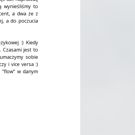
teraz śmiejemy się z naszych początkowych reakcji :) Najważniejsza lekcja jaką wynieśliśmy to 
ent, a dwa że z 
j, a do poczucia 
ykowej :) Kiedy 
 Czasami jest to 
umaczymy sobie 
 i vice versa :) 
"flow" w danym 