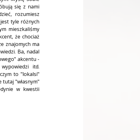
bują się z nami 
zieć, rozumiesz 
est tyle różnych 
ym mieszkaliśmy 
cent, że chociaż 
 ze znajomych ma 
iedzi. Ba, nadal 
iowego" akcentu - 
wypowiedzi itd. 
ym to "lokalsi" 
 tutaj "własnym" 
dynie w kwestii 