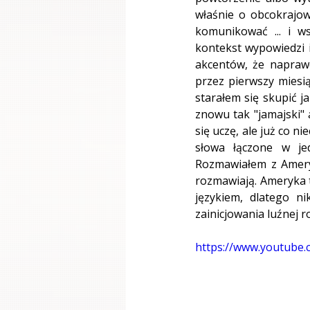
właśnie o obcokrajow
komunikować ... i w
kontekst wypowiedzi i
akcentów, że napraw
przez pierwszy miesiąc
starałem się skupić j
znowu tak "jamajski" 
się uczę, ale już co n
słowa łączone w jed
Rozmawiałem z Ameryk
rozmawiają. Ameryka t
językiem, dlatego ni
zainicjowania luźnej 
https://www.youtube